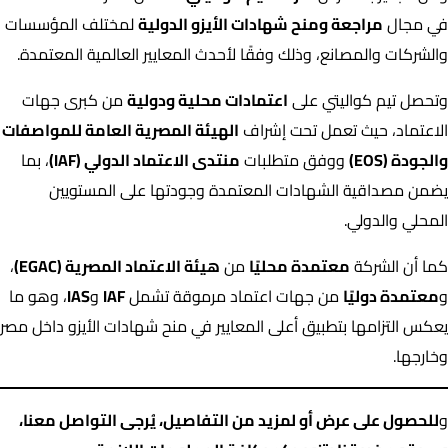
في مجال
مراجعة ومنح شهادات الأيزو الدولية
لمختلف المؤسسات
والشركات والمصانع، وذلك وفقًا لأحدث المعايير العالمية المعتمدة.
وتحصل تيم كواليتي على
اعتمادات محلية ودولية
من كبرى جهات
الاعتماد، حيث تعمل تحت إشراف
الهيئة المصرية العامة للمواصفات
والجودة (EOS)
ووفق متطلبات
منتدى الاعتماد الدولي (IAF)
، بما
يضمن مصداقية الشهادات المعتمدة وجودتها على المستويين
المحلي والدولي.
كما أن الشركة
معتمدة محليًا
من
هيئة الاعتماد المصرية (EGAC)
،
و
معتمدة دوليًا
من جهات اعتماد مرموقة تشمل
IAF
و
IAS
، وهو ما
يعكس التزامها بتطبيق أعلى المعايير في منح شهادات الأيزو داخل مصر
وخارجها.
و
للحصول على
عرض
أو لمزيد من التفاصيل، يُرجى التواصل معنا،