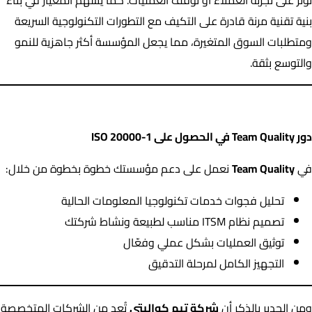
تؤثر على تجربة العملاء أو توقف العمليات. كما يسهم المعيار في بناء
بنية تقنية مرنة قادرة على التكيف مع التطورات التكنولوجية السريعة
ومتطلبات السوق المتغيرة، مما يجعل المؤسسة أكثر جاهزية للنمو
والتوسع بثقة.
دور Team Quality في الحصول على ISO 20000-1
دور Team Quality في الحصول على ISO 20000-1
في
Team Quality
نعمل على دعم مؤسستك خطوة بخطوة من خلال:
تحليل فجوات خدمات تكنولوجيا المعلومات الحالية
تصميم نظام ITSM مناسب لطبيعة ونشاط شركتك
توثيق العمليات بشكل عملي وفعّال
التجهيز الكامل لمرحلة التدقيق
ومن الجدير بالذكر أن
شركة تيم كواليتي
تُعد من الشركات المتخصصة