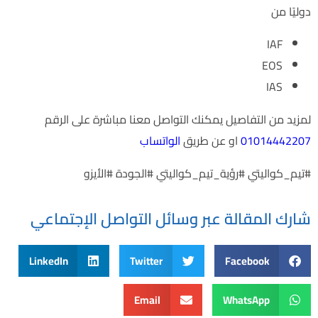
دوليًا من
IAF
EOS
IAS
لمزيد من التفاصيل يمكنك التواصل معنا مباشرة على الرقم
01014442207
او عن طريق
الواتساب
#تيم_كواليتي #رؤية_تيم_كواليتي #الجودة #الأيزو
شارك المقالة عبر وسائل التواصل الإجتماعي
LinkedIn
Twitter
Facebook
Email
WhatsApp