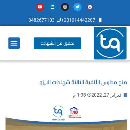
0482677103
201014442207+
تحقق من الشهادة
أخر تطوراتنا
منح مدارس الألفية الثالثة شهادات الايزو
فبراير 27, 2022
1:38 م