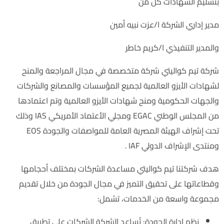
بتسليم الشهادات كل من
مدير إداري الشركة ا/عزت نبيه أمين
والمدير التنفيذي ا/كريم خاطر
شركة تيم كواليتي شركة متخصصة في مجال المراجعة والمنح
لشهادات الأيزو العالمية لجميع المؤسسات والمصانع والشركات
والجهات الحكومية ومنح شهادات الأيزو العالمية وتم اعتمادها
من المجلس الوطني EGAC ومجلي الأعتماد الأمريكي IAS وذلك
تحت إشراف الهيئة المصرية العامة للمواصفات والجودة EOS
ومنتدى الإشراف الدولي IAF .
هدف شركتنا تيم كواليتي مساعدة الشركات بمختلف أحجامها
وقطاعاتها على تحقيق التميز في مجال الجودة من خلال تقديم
مجموعة واسعة من الخدمات، تشمل:
نظم إدارة الجودة: تُساعد الشركة الشركات على تطبيق