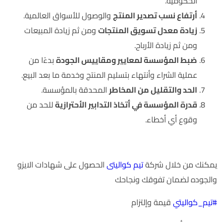
الحكومية.
أرتفاع نسب تصدير المنتج
والوصول للأسواق العالمية.
زيادة معدل تسويق المنتجات
ومن ثم زيادة المبيعات
ومن ثم زيادة الأرباح.
ضبط المؤسسة لمعايير ومقاييس الجودة
بدءًا من
عملية الشراء وأنتهاء بتسليم المنتج وخدمة ما بعد البيع.
الحد والتقليل من المخاطر
المحدقة بالمؤسسة.
قدرة المؤسسة في أتخاذ التدابير الأحترازية
للحد من
وقوع أي أخطاء.
كيف يمكن للشريكات الحصول على شهادة ISO
يمكنك من خلال شركة
تيم كواليتى
الحصول على شهادات الايزو
والجوده لضمان تفوقك ونجاحك
#تيم_كواليتي
قيمة وإلتزام