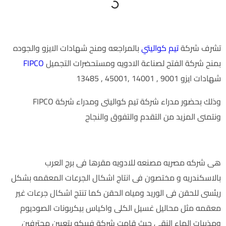
تشرف شركة
تيم كواليتي
بالمراجعه ومنح شهادات الايزو والجوده
بمنح شركة الفتح لصناعة الادويه ومستحضرات التجميل
FIPCO
شهادات ايزو 9001 , 14001 ,45001 , 13485
وذلك بحضور مدراء شركة تيم كواليتى ومدراء شركة FIPCO
ونتمنى المزيد من التقدم والتفوق والنجاح
من هى شركة FIPCO
هى شركه مصريه مصنعه للادويه مقرها فى برج العرب
بالاسكندريه و مختصون فى انتاج اشكال الجرعات المعقمه بشكل
ريئسى للحقن فى الوريد ومياه الحقن كما تنتج اشكال جرعات غير
معقمه مثل محاليل غسيل الكلى واكياس بيكربونات الصوديوم
ومذيبات الماء النقى حيث قامت شركة فيبكو بتعيين محترفين