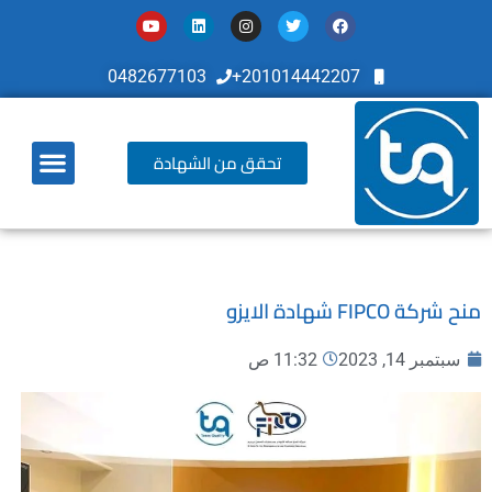
0482677103
201014442207+
تحقق من الشهادة
أخر تطوراتنا
منح شركة FIPCO شهادة الايزو
سبتمبر 14, 2023
11:32 ص