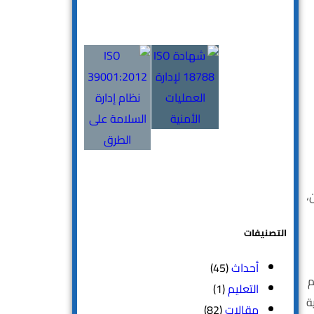
ن،
التصنيفات
أحداث
(45)
م
التعليم
(1)
ة
مقالات
(82)