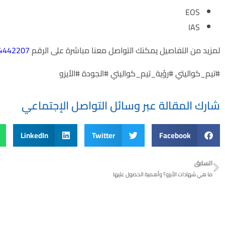
EOS
IAS
لمزيد من التفاصيل يمكنك التواصل معنا مباشرة على الرقم
01014442207
#تيم_كواليتي #رؤية_تيم_كواليتي #الجودة #الأيزو
شارك المقالة عبر وسائل التواصل الإجتماعي
LinkedIn
Twitter
Facebook
السابق
ما هي شهادات الأيزو؟ وأهمية الحصول عليها