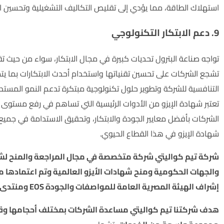
استهلاك الطاقة، مما يؤدي إلى تقليص التكاليف التشغيلية وتحسين الأ
9. دعم الابتكار التكنولوجي
تواجه صناعة البترول تحديات كبيرة في مجال الابتكار، سواء من حيث تقني
تشجع الشركات على تحسين تقنياتها واستخدام أحدث الابتكارات بما يت
التنافسية للشركة وتطوير حلول تكنولوجية مبتكرة تدعم النمو المستدا
تعتبر شهادة الإيزو من الأدوات الرئيسية التي تساهم في رفع مستوى 
الشركات بأفضل معايير الجودة والابتكار، وتحقيق الاستدامة في جميع
شهادة الإيزو في هذا القطاع الحيوي.
شركة تيم كواليتي شركة متخصصة في مجال المراجعة والمنح لشه
إشراف الهيئة المصرية العامة للمواصفات والجودة EOS ومنتدى الإشراف الدولي IAF .
هدف شركتنا تيم كواليتي مساعدة الشركات بمختلف أحجامها وقطا