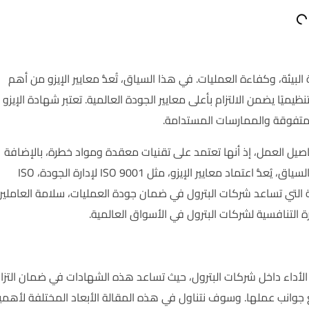
بيئة، وكفاءة العمليات. في هذا السياق، تُعدُّ معايير الإيزو من أهم
يميًا يضمن الالتزام بأعلى معايير الجودة العالمية. تعتبر شهادة الإيزو
 المتفوقة والممارسات المستدامة.
 تفاصيل العمل، إذ أنها تعتمد على تقنيات معقدة ومواد خطرة، بالإضافة
إلى ضرورة الامتثال لعدد كبير من القوانين البيئية والتنظيمية. في هذا السياق، يُعدُّ اعتماد معايير الإيزو، مثل ISO 9001 لإدارة الجودة، ISO
مة، من الخطوات الحيوية التي تساعد شركات البترول في ضمان جودة العمليات، سلامة العاملي
ة التنافسية لشركات البترول في الأسواق العالمية.
الأداء داخل شركات البترول، حيث تساعد هذه الشهادات في ضمان التزا
 جوانب عملها. وسوف نتناول في هذه المقالة الأبعاد المختلفة لأهمي