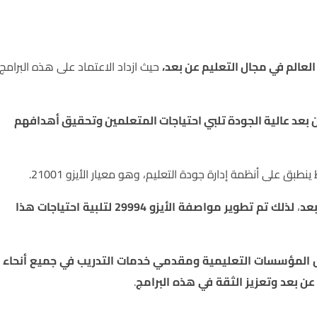
لعالم في مجال التعليم عن بعد،
حيث ازداد الاعتماد على هذه البرامج
دمات تعليمية عن بعد عالية الجودة تلبي احتياجات المتعلمين وتحقيق أهدافهم
ق على أنظمة إدارة جودة التعليم، وهو معيار الأيزو 21001.
عد
،
لذلك
تم
تطوير
مواصفة
الأيزو
29994
لتلبية
احتياجات
هذا
المؤسسات
التعليمية
ومقدمي
خدمات
التدريب
في
جميع
أنحاء
عن بعد
وتعزيز
الثقة
في
هذه
البرامج
.