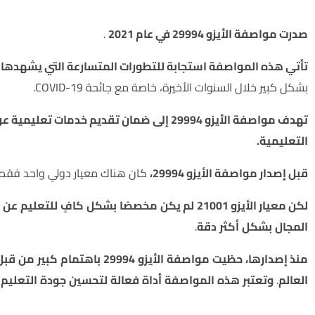
نبذة عن تاريخ مواصفة الأيزو 29994:
صدرت مواصفة الأيزو 29994 في عام 2021
.
تأتي هذه المواصفة استجابة للتطورات المتسارعة التي يشهدها ا
بشكل كبير خلال السنوات الأخيرة، خاصة مع جائحة COVID-19.
تهدف مواصفة الأيزو 29994 إلى ضمان تقديم خ
التعليمية.
قبل إصدار مواصفة الأيزو 29994،
كان هناك معيار دولي واحد فقط ينطب
لكن معيار الأيزو 21001
لم يكن
مخصصًا
بشكل
كافٍ
للتعليم
عن ب
المجال
بشكل
أكثر
دقة
.
منذ إصدارها،
حظيت
مواصفة
الأيزو
29994
باهتمام
كبير
من
قبل
العالم
.
وتعتبر
هذه
المواصفة
أداة
فعالة
لتحسين
جودة
التعليم
من يمكنه الحصول على شهادة الأيزو 29994؟