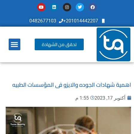
0482677103
201014442207+
تحقق من الشهادة
أخر تطوراتنا
اهمية شهادات الجوده والايزو فى المؤسسات الطبيه
أكتوبر 17, 2023
1:55 م