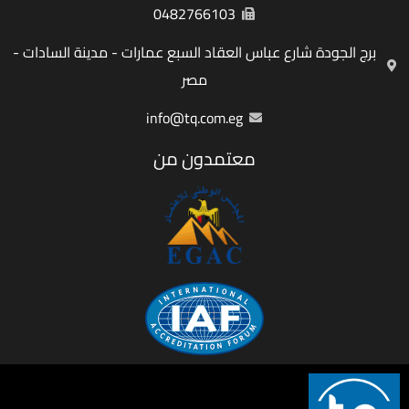
0482766103
برج الجودة شارع عباس العقاد السبع عمارات - مدينة السادات -
مصر
info@tq.com.eg
معتمدون من