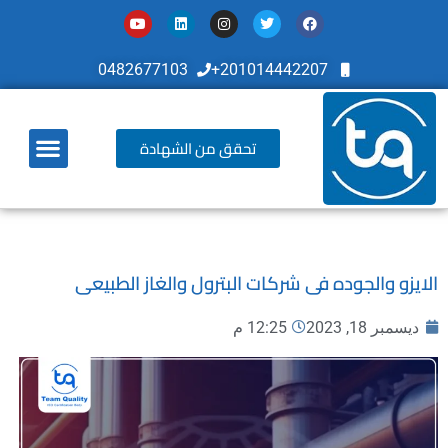
0482677103
201014442207+
تحقق من الشهادة
أخر تطوراتنا
الايزو والجوده فى شركات البترول والغاز الطبيعى
ديسمبر 18, 2023
12:25 م