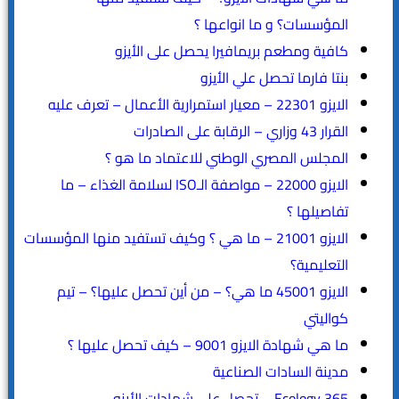
المؤسسات؟ و ما انواعها ؟
كافية ومطعم بريمافيرا يحصل على الأيزو
بنتا فارما تحصل علي الأيزو
الايزو 22301 – معيار استمرارية الأعمال – تعرف عليه
القرار 43 وزاري – الرقابة على الصادرات
المجلس المصري الوطني للاعتماد ما هو ؟
الايزو 22000 – مواصفة الـISO لسلامة الغذاء – ما
تفاصيلها ؟
الايزو 21001 – ما هي ؟ وكيف تستفيد منها المؤسسات
التعليمية؟
الايزو 45001 ما هي؟ – من أين تحصل عليها؟ – تيم
كواليتي
ما هي شهادة الايزو 9001 – كيف تحصل عليها ؟
مدينة السادات الصناعية
365 Ecology – تحصل على شهادات الأيزو