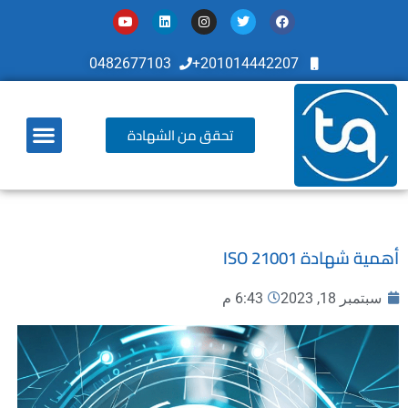
0482677103
201014442207+
تحقق من الشهادة
أخر تطوراتنا
أهمية شهادة ISO 21001
سبتمبر 18, 2023
6:43 م