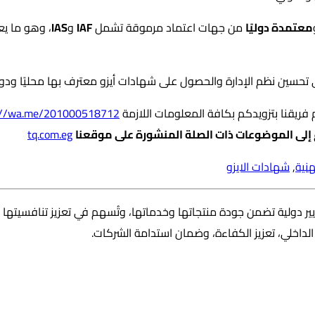
معتمدة دوليًا
من جهات اعتماد مرموقة تشمل
IAF
و
IAS
، وهو ما يع
حسين نظم الإدارة والحصول على شهادات أيزو معترف بها محليًا ودولي
 فريقنا بتزويدكم بكافة المعلومات اللازمة
://wa.me/201000518712
ع إلى الموضوعات ذات الصلة المنشورة على موقعنا
tq.com.eg
هنية
,
شهادات الايزو
ية تضمن جودة منتجاتها وخدماتها، وتُسهم في تعزيز تنافسيتها محليًا و
داخلي، تعزيز الكفاءة، وضمان استدامة الشركات.