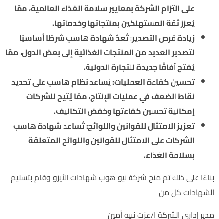
على التزام الشركة بمعايير سلامة الغذاء العالمية، ممّا
يُعزز ثقة المستهلكين بمنتجاتها وخدماتها.
زيادة فرص التصدير: تُعدّ شهادة هاسب شرطًا أساسيًا
لتصدير العديد من المنتجات الغذائية إلى بعض الدول، ممّا
يُفتح آفاقًا جديدة للتجارة الدولية.
تحسين كفاءة العمليات: يُساعد نظام هاسب على تحديد
نقاط الضعف في عمليات الإنتاج، ممّا يُتيح للشركات
إمكانية تحسين كفاءتها وخفض التكاليف.
تعزيز الامتثال للقوانين واللوائح: تُساعد شهادة هاسب
الشركات على الامتثال للقوانين واللوائح المتعلقة
بسلامة الغذاء.
بناءًا على ذلك تم منح شركة نيو هوب شهادات الأيزو وقام بتسليم
الشهادات كل من
مدير إداري الشركة ا/عزت نبيه أمين