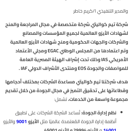
والمدير التنفيذي ا/كريم خاطر
شركة تيم كواليتي شركة متخصصة في مجال المراجعة والمنح
لشهادات الأيزو العالمية لجميع المؤسسات والمصانع
والشركات والجهات الحكومية ومنح شهادات الأيزو العالمية
وتم اعتمادها من المجلس الوطني EGAC ومجلي الأعتماد
الأمريكي IAS وذلك تحت إشراف الهيئة المصرية العامة
للمواصفات والجودة EOS ومنتدى الأشراف الدولي IAF .
هدف شركتنا تيم كواليتي مساعدة الشركات بمختلف أحجامها
وقطاعاتها على تحقيق التميز في مجال الجودة من خلال تقديم
مجموعة واسعة من الخدمات،
تشمل:
نظم إدارة الجودة:
تُساعد الشركة الشركات على تطبيق
أنظمة إدارة الجودة المُعتمدة عالميًا مثل
الأيزو
9001
والأيزو
14001
و
الأيزو 29994 و الأيزو 45001
.