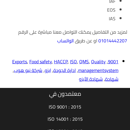
IAF
EOS
IAS
لمزيد من التفاصيل يمكنك التواصل معنا مباشرة على الرقم
01014442207
او عن طريق
الواتساب
Exports
,
Food safety
,
HACCP
,
ISO
,
QMS
,
Quality
,
9001
managementsystem
,
ادارة الجودة
,
ايزو
,
شركة نيو هوب
,
شهادة
,
شهادة الأيزو
معتمدون في
ISO 9001 : 2015
ISO 14001 : 2015