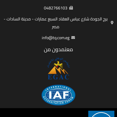
0482766103
برج الجودة شارع عباس العقاد السبع عمارات - مدينة السادات -
مصر
info@tq.com.eg
معتمدون من