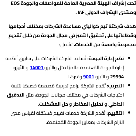
تحت إشراف الهيئة المصرية العامة للمواصفات والجودة EOS
ومنتدى الإشراف الدولي IAF .
هدف شركتنا تيم كواليتي مساعدة الشركات بمختلف أحجامها
وقطاعاتها على تحقيق التميز في مجال الجودة من خلال تقديم
مجموعة واسعة من الخدمات،
تشمل:
نظم إدارة الجودة:
تُساعد الشركة الشركات على تطبيق أنظمة
إدارة الجودة المُعتمدة عالميًا مثل والأيزو
14001
و
الأيزو
29994
و الأيزو
9001
وغيرها .
التدريب:
تُقدم الشركة برامج تدريبية مُصممة خصيصًا لتلبية
احتياجات الشركات في مختلف مجالات الجودة، مثل
التدقيق
الداخلي
و
تحليل المخاطر
و
حل المشكلات
.
التقييم:
تُقدم الشركة خدمات تقييم مُستقلة لقياس مدى
التزام الشركات بمعايير الجودة المُعتمدة.
اعتمادات الشركة