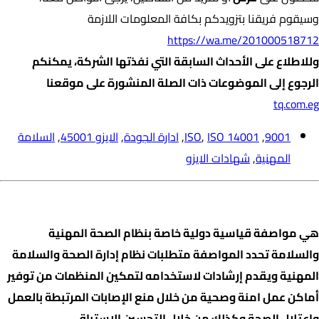
وسيقوم فريقنا بتزويدكم بكافة المعلومات اللازمة
https://wa.me/201000518712
وللاطلاع على الأحداث السابقة التي نفذتها الشركة، يمكنكم
الرجوع إلى الموضوعات ذات الصلة المنشورة على موقعنا
tq.com.eg
9001
,
ISO 14001
,
ISO
,
ادارة الجودة
,
الايزو 45001
,
السلامة
المهنية
,
شهادات الايزو
ما هي شهادة الأيزو 45001؟
هي مواصفة قياسية دولية خاصة بنظام الصحة المهنية
والسلامة تحدد المواصفة متطلبات نظام إدارة الصحة والسلامة
المهنية ويقدم إرشادات لاستخدامه لتمكين المنظمات من توفير
أماكن عمل امنة وصحية من خلال منع الإصابات المرتبطة بالعمل
واعتلال الصحة وكذلك من خلال التحسين الاستباقي