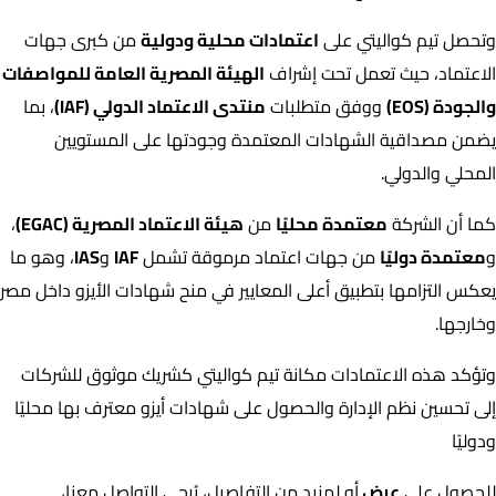
وتحصل تيم كواليتي على
اعتمادات محلية ودولية
من كبرى جهات
الاعتماد، حيث تعمل تحت إشراف
الهيئة المصرية العامة للمواصفات
والجودة (EOS)
ووفق متطلبات
منتدى الاعتماد الدولي (IAF)
، بما
يضمن مصداقية الشهادات المعتمدة وجودتها على المستويين
المحلي والدولي.
كما أن الشركة
معتمدة محليًا
من
هيئة الاعتماد المصرية (EGAC)
،
و
معتمدة دوليًا
من جهات اعتماد مرموقة تشمل
IAF
و
IAS
، وهو ما
يعكس التزامها بتطبيق أعلى المعايير في منح شهادات الأيزو داخل مصر
وخارجها.
وتؤكد هذه الاعتمادات مكانة تيم كواليتي كشريك موثوق للشركات
إلى تحسين نظم الإدارة والحصول على شهادات أيزو معترف بها محليًا
ودوليًا
للحصول على
عرض
أو لمزيد من التفاصيل، يُرجى التواصل معنا،