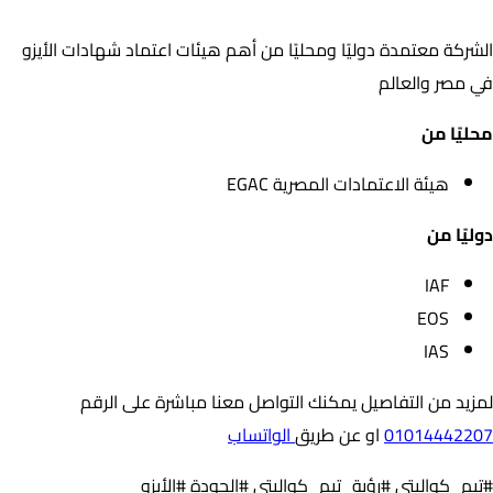
الشركة معتمدة دوليًا ومحليًا من أهم هيئات اعتماد شهادات الأيزو
في مصر والعالم
محليًا من
هيئة الاعتمادات المصرية EGAC
دوليًا من
IAF
EOS
IAS
لمزيد من التفاصيل يمكنك التواصل معنا مباشرة على الرقم
01014442207
او عن طريق
الواتساب
#تيم_كواليتي #رؤية_تيم_كواليتي #الجودة #الأيزو