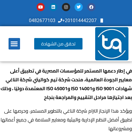
0482677103
201014442207+
تحقق من الشهادة
أخر تطوراتنا
في إطار دعمها المستمر للمؤسسات المصرية في تطبيق أعلى
معايير الجودة العالمية، منحت شركة تيم كواليتي شركة الناغي
شهادات ISO 9001 وISO 14001 وISO 45001 المعتمدة دوليًا ، وذلك
بعد اجتيازها مراحل التقييم والمراجعة بنجاح
ويؤكد هذا الإنجاز التزام شركة الناغي بالتطوير المستمر، وحرصها على
تطبيق أفضل النظم الإدارية والبيئية ومعايير السلامة في جميع أعمالها
ومشروعاتها