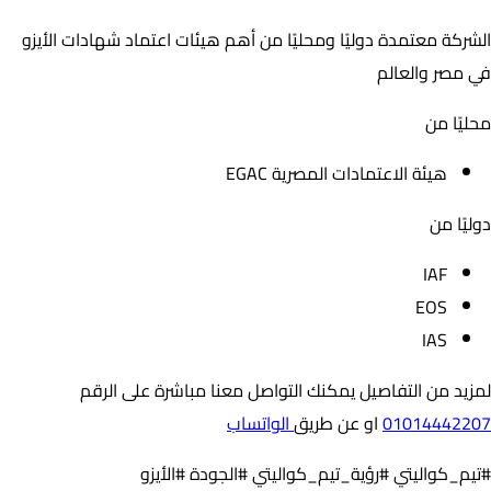
الشركة معتمدة دوليًا ومحليًا من أهم هيئات اعتماد شهادات الأيزو
في مصر والعالم
محليًا من
هيئة الاعتمادات المصرية EGAC
دوليًا من
IAF
EOS
IAS
لمزيد من التفاصيل يمكنك التواصل معنا مباشرة على الرقم
01014442207
او عن طريق
الواتساب
#تيم_كواليتي #رؤية_تيم_كواليتي #الجودة #الأيزو