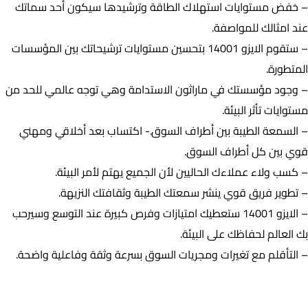
– خفض مستوايات استهلاك الطاقة وترشيدها سيكون أحد سماتك
عند امثالك للمواصفة.
– ستقوم الايزو 14001 بتحسين مستوايات ترشيحاتك بين المؤسسات
المتطورة.
– وجود مؤسستك في ماراثون الاستدامة وهي توجه عالمي للحد من
مستوايات تأثر البيئة.
– السمعة الطيبة بين أطراف السوق.- اكتساب بعد أخلاقي ومهني
قوي بين كل أطراف السوق.
– كسب ولاء عملاءك الحاليين لأن الجميع يهتم لأمر البيئة.
– تطوير فريق قوي ينشر سمعتك الطيبة وثقافتك النزيهة.
– الايزو 14001 ستعطيك امتيازات وفرص كبيرة عند التوسع وسيرحب
بك العالم لحفاظك على البيئة.
– التأقلم مع تغيرات ومجريات السوق بسرعة وثقة وفاعلية واضحة.
نبذة عن تاريخ المواصفة (الايزو iso 14001:2015)