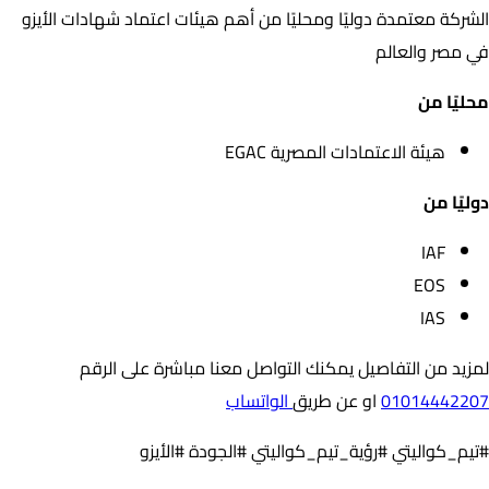
الشركة معتمدة دوليًا ومحليًا من أهم هيئات اعتماد شهادات الأيزو
في مصر والعالم
محليًا من
هيئة الاعتمادات المصرية EGAC
دوليًا من
IAF
EOS
IAS
لمزيد من التفاصيل يمكنك التواصل معنا مباشرة على الرقم
01014442207
او عن طريق
الواتساب
#تيم_كواليتي #رؤية_تيم_كواليتي #الجودة #الأيزو