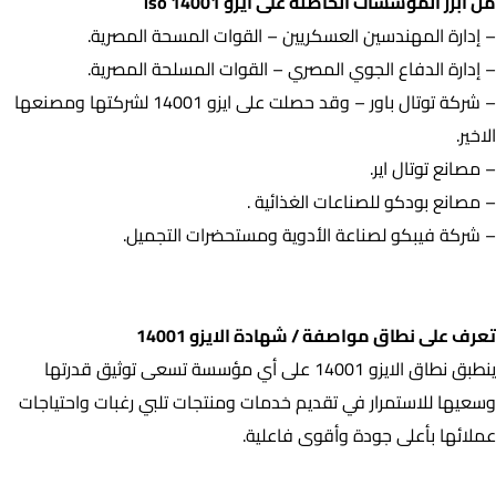
من أبرز المؤسسات الحاصلة على ايزو iso 14001
– إدارة المهندسين العسكريين – القوات المسحة المصرية.
– إدارة الدفاع الجوي المصري – القوات المسلحة المصرية.
– شركة توتال باور – وقد حصلت على ايزو 14001 لشركتها ومصنعها
الاخير.
– مصانع توتال اير.
– مصانع بودكو للصناعات الغذائية .
– شركة فيبكو لصناعة الأدوية ومستحضرات التجميل.
تعرف على نطاق مواصفة / شهادة الايزو 14001
تعرف على نطاق مواصفة / شهادة الايزو 14001
ينطبق نطاق الايزو 14001 على أي مؤسسة تسعى توثيق قدرتها
وسعيها للاستمرار في تقديم خدمات ومنتجات تلبي رغبات واحتياجات
عملائها بأعلى جودة وأقوى فاعلية.
متطلبات تطبيق مواصفة الايزو 14001 للحصول على الشهادة