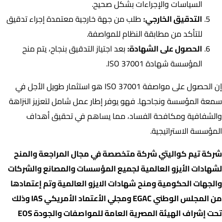
السياسات والإجراءات بشكل صحيح.
التدقيق الخارجي:
طلب من جهة خارجية معتمدة إجراء تدقيق
للتأكد من مطابقة النظام للمواصفة.
الحصول على الشهادة:
بعد اجتياز التدقيق بنجاح، يتم منح
المؤسسة شهادة ISO 37001.
إن الحصول على مواصفة ISO 37001 هو استثمار طويل الأجل في
سمعة المؤسسة ونجاحها. فهو يوفر إطار عمل شامل لتعزيز النزاهة
والشفافية ومكافحة الفساد، مما يساهم في تحقيق أهداف
المؤسسة الاستراتيجية.
شركة تيم كواليتي شركة متخصصة في مجال المراجعة والمنح
لشهادات الأيزو العالمية لجميع المؤسسات والمصانع والشركات
والجهات الحكومية ومنح شهادات الايزو العالمية وتم إعتمادها
من المجلس الوطني EGAC ومجلي الأعتماد الأمريكي IAS وذلك
تحت إشراف الهيئة المصرية العامة للمواصفات والجودة EOS