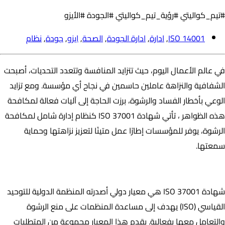
#تيم_كواليتي #رؤية_تيم_كواليتي #الجودة #الأيزو
ISO 14001
,
ادارة
,
ادارة الجودة
,
الصحة
,
ايزو
,
جودة
,
نظام
في عالم الأعمال اليوم، حيث تتزايد المنافسة وتتعدد التحديات، أصبحت
الشفافية والنزاهة عاملين حاسمين في نجاح أي مؤسسة. ومع تزايد
الوعي بأخطار الفساد والرشوة، برزت الحاجة إلى آليات فعالة لمكافحة
هذه الظواهر ، تأتي شهادة ISO 37001 كنظام إدارة شامل لمكافحة
الرشوة، يوفر للمؤسسات إطارًا عمل متينًا لتعزيز نزاهتها وحماية
سمعتها.
ما هي شهادة ISO 37001؟
شهادة ISO 37001 هي معيار دولي أصدرته المنظمة الدولية للتوحيد
القياسي (ISO) يهدف إلى مساعدة المنظمات على منع الرشوة
والتعامل معها بفعالية. يقدم هذا المعيار مجموعة من المتطلبات