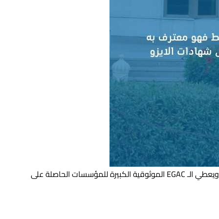
يعتبر المجلس الوطني للاعتماد EGAC هو جهة الاعتماد الأهم والأقوى في الشرق الأوسط فهو معترف به دوليا بين مصر ودول الخليج ويعطي الـ EGAC الموثوقية الكبيرة للمؤسسات الحاصلة على
ية ومنح شهادات الأيزو العالمية وتم اعتمادها من المجلس الوطني