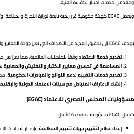
ومقدمي خدمات اختبار الكفاءة الفنية.
ويعمل EGAC كهيئة حكومية غير ربحية تابعة لوزارة التجارة والصناعة، ويُشرف عليها مجلس إدارة مكون من 14 عضواً يمثلون مختلف أصحاب المصلحة والهيئات المعنية.
أهداف المجلس المصري للاعتماد (EGAC)
يهدف EGAC إلى تحقيق العديد من الأهداف التي تعزز جودة المعايير والامتثال للمعايير الدولية، ومنها:
تقديم خدمة الاعتماد
وفقاً للمتطلبات العالمية، مما يعزز من 
المساهمة في تحسين معايير الاختبار والتفتيش والمعايرة
بم
تقديم خدمات التقييم لدعم اللوائح والمبادرات الحكومية
، مم
إنشاء الاعتراف المتبادل مع هيئات الاعتماد الدولية والإقليم
مسؤوليات المجلس المصري للاعتماد (EGAC)
يتحمل EGAC مسؤوليات متعددة تشمل:
إعداد نظام لتقييم جهات تقييم المطابقة
وإصدار شهادات الاعت