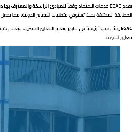
يقدم EGAC خدمات الاعتماد وفقاً
للمبادئ الراسخة والمعترف بها دول
المطابقة المختلفة بحيث تستوفي متطلبات المعايير الدولية، مما يجعل EGAC مرجعية موثوقة ومعتمدة في مصر ودول المنطقة.
EGAC
يمثل محوراً رئيسياً في تطوير وتعزيز المعايير المصرية، ويعمل ك
معايير الجودة.