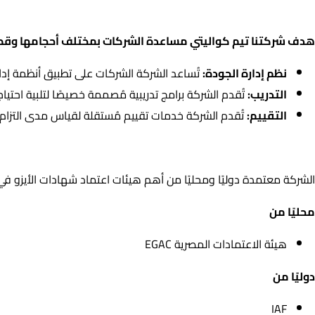
EGAC ومجلي الأعتماد الأمريكي IAS وذلك تحت إشراف الهيئة المصرية العامة للمواصفات والجودة EOS ومنتدى الأشراف الدولي IAF .
هدف شركتنا تيم كواليتي مساعدة الشركات بمختلف أحجامها وقطا
نظم إدارة الجودة:
تُساعد الشركة الشركات على تطبيق أنظمة إدار
التدريب:
تُقدم الشركة برامج تدريبية مُصممة خصيصًا لتلبية احت
التقييم:
تُقدم الشركة خدمات تقييم مُستقلة لقياس مدى التزام ا
اعتمادات الشركة
الشركة معتمدة دوليًا ومحليًا من أهم هيئات اعتماد شهادات الأيزو ف
محليًا من
هيئة الاعتمادات المصرية EGAC
دوليًا من
IAF