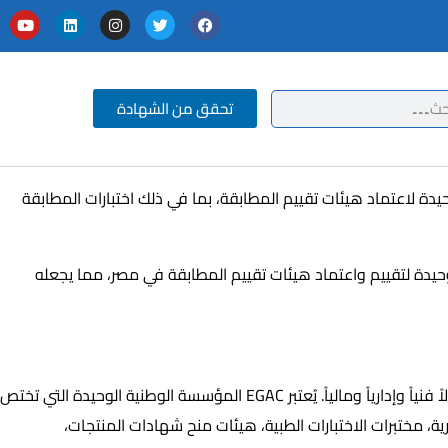
تحقق من الشهادة
ط كجهة وحيدة لاعتماد هيئات تقييم المطابقة، بما في ذلك اختبارات المطابقة
 وأعيد تنظيمه بقرار جمهوري آخر رقم 248 لسنة 2006، ليصبح الجهة الوطنية الوحيدة لتقييم واعتماد هيئات تقييم المطابقة في مصر، مما يجعله
أُنشئ المجلس المصري للاعتماد بموجب القرار الجمهوري رقم 312 لعام 1996، وجرى تحديثه بموجب القرار رقم 248 لعام 2006 ليمنحه استقلالاً فنياً وإدارياً ومالياً. يُعتبر EGAC المؤسسة الوطنية الوحيدة التي تختص
ة، مختبرات الاختبارات الطبية، هيئات منح شهادات المنتجات،