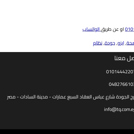
او عن طريق
الواتساب
صحة
,
ايزو
,
جودة
,
نظام
ل معنا
0101444220
048276610
رج الجودة شارع عباس العقاد السبع عمارات - مدينة السادات - مصر
info@tq.com.e