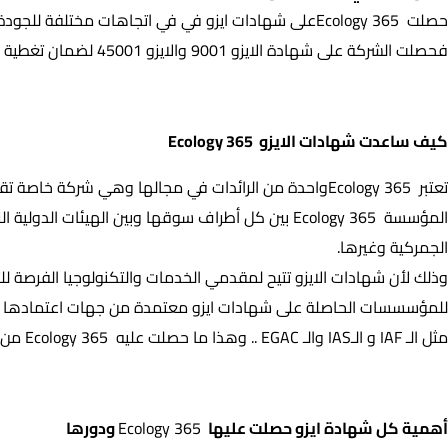
حصلت 365 Ecologyعلى شهادات ايزو في في اتجاهات مختلفة للجودة
فحصلت الشركة على شهادة الايزو 9001 والايزو 45001 لضمان تغطية كل جوانب الجودة المطلوبة وتطبيق معاييرها على أكمل وجه تحقيقا لرؤيتها في الاسواق المحلية والدولية
كيف ساعدت شهادات الايزو 365 Ecology
كيف ساعدت شهادات الايزو
365 Ecology
تعتبر 365 Ecologyواحدة من الرائدات في مجالها وهي ش
المؤسسة 365 Ecology بين كل أطراف سوقها وبين اله
الجمركية وغيرها.
وذلك لأن شهادات الايزو تتيح لمقدمي الخدمات والتكنولوجيا الفرصة لل
للمؤسسسات الحاصلة على شهادات ايزو معتمدة من جهات اعتمادها ال
مثل الـ IAF و الـIAS والـ EGAC .. وهذا ما حصلت عليه 365 Ecology من خلال تيم كواليتي
أهمية كل شهادة ايزو حصلت عليها
365 Ecology
ودورها
أهمية كل شهادة ايزو حصلت عليها
365 Ecology
ودورها