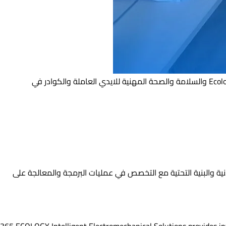
وقام فريق تيم كواليتي باتمام كل مراحل وخطوات المراجعة والمنح لــ 365 Ecology في اتجاهات مختلفة مثل ادارة الجودة في 365 Ecology والسلامة والصحة المهنية للايدي العاملة والكوادر في
ية والبنية التحتية مع التخصص في عمليات البرمجة والمعالجة على