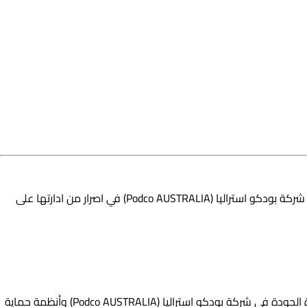
في رحلتنا في سوق الجودة وتطويرها في مصر ودول العالم يحالفنا الحظ بالتعامل مع واحدة من الشركات الكبرى في تصنيع المنتجات الغذائية شركة بودكو استراليا (Podco AUSTRALIA) في اصرار من ادارتها على
وقام فريق تيم كواليتي باتمام كل مراحل وخطوات المراجعة والمنح لشركة بودكو استراليا (Podco AUSTRALIA) في اتجاهات مختلفة مثل ادارة الجودة في شركة بودكو استراليا (Podco AUSTRALIA) وأنظمة حماية