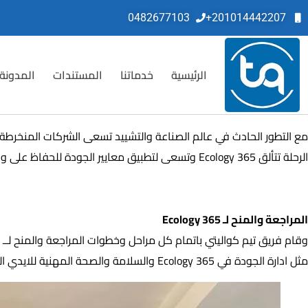
0482677103
201014442207+
الرئيسية
خدماتنا
المستندات
المدونة
مع التطور الحادث في عالم الصناعة والتشييد تسعى الشركات المنخرطة
الرحلة تتألق 365 Ecology وتسعى لتطبيق معايير الجودة للحفاظ على وجودها في صدارة المطورين في هذا المجال فتحصل على شهادات الايزو من تيم كواليتي بعد المراجعة والتدقيق.
المراجعة والمنح لـ 365 Ecology
المراجعة والمنح لـ 365 Ecology
وقام فريق تيم كواليتي باتمام كل مراحل وخطوات المراجعة والمنح لــ 365 Ecology في اتجاهات مختلفة
مثل ادارة الجودة في 365 Ecology والسلامة والصحة المهنية للايدي العاملة والكوادر في 365 Ecology