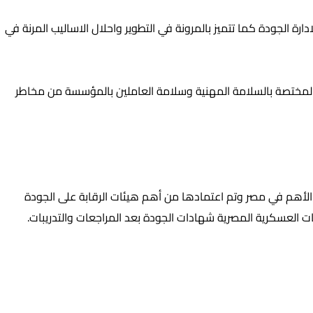
دارة بالاضافة لادارة الجودة كما تتميز بالمرونة في التطوير واحلال الاساليب المرنة في
 إدارة 365 Ecologyعلى تنظيم بيئة عمل آمنة للأفراد العاملين بها وهذا وما استحقت عليه توتال باورالحصول على شهادة الايزو 45001 المختصة بالسلامة المهنية وسلامة العاملين بالمؤسسة من مخاطر
ة الأهم في مصر وتم اعتمادها من أهم هيئات الرقابة على الجودة
ت العسكرية المصرية شهادات الجودة بعد المراجعات والتدريبات.