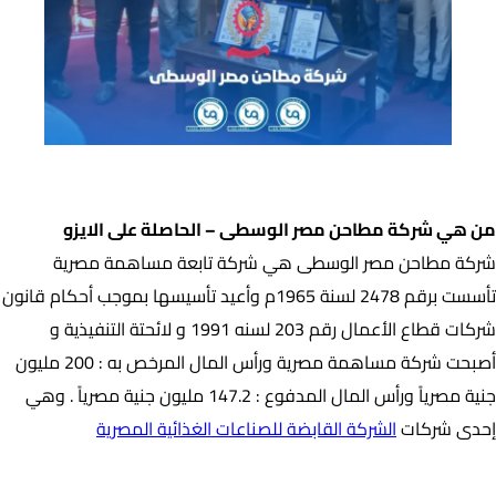
من هي شركة مطاحن مصر الوسطى – الحاصلة على الايزو
من هي شركة مطاحن مصر الوسطى – الحاصلة على الايزو
شركة مطاحن مصر الوسطى هي شركة تابعة مساهمة مصرية
تأسست برقم 2478 لسنة 1965م وأعيد تأسيسها بموجب أحكام قانون
شركات قطاع الأعمال رقم 203 لسنه 1991 و لائحتة التنفيذية و
أصبحت شركة مساهمة مصرية ورأس المال المرخص به : 200 مليون
جنية مصرياً ورأس المال المدفوع : 147.2 مليون جنية مصرياً . وهي
إحدى شركات
الشركة القابضة للصناعات الغذائية المصرية
شركة تيم كواليتي لمراجعة وتدريبات الجودة ومنح شهادات الايزو