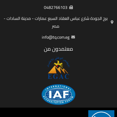
0482766103
برج الجودة شارع عباس العقاد السبع عمارات - مدينة السادات -
مصر
info@tq.com.eg
معتمدون من