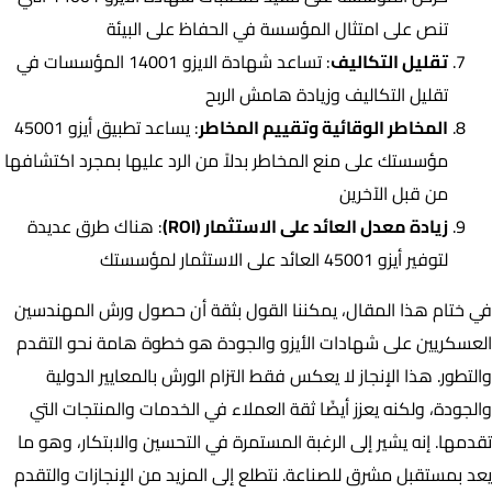
تنص على امتثال المؤسسة في الحفاظ على البيئة
تقليل التكاليف
: تساعد شهادة الايزو 14001 المؤسسات في
تقليل التكاليف وزيادة هامش الربح
المخاطر الوقائية وتقييم المخاطر
: يساعد تطبيق أيزو 45001
مؤسستك على منع المخاطر بدلاً من الرد عليها بمجرد اكتشافها
من قبل الآخرين
زيادة معدل العائد على الاستثمار (ROI)
: هناك طرق عديدة
لتوفير أيزو 45001 العائد على الاستثمار لمؤسستك
في ختام هذا المقال، يمكننا القول بثقة أن حصول ورش المهندسين
العسكريين على شهادات الأيزو والجودة هو خطوة هامة نحو التقدم
والتطور. هذا الإنجاز لا يعكس فقط التزام الورش بالمعايير الدولية
والجودة، ولكنه يعزز أيضًا ثقة العملاء في الخدمات والمنتجات التي
تقدمها. إنه يشير إلى الرغبة المستمرة في التحسين والابتكار، وهو ما
يعد بمستقبل مشرق للصناعة. نتطلع إلى المزيد من الإنجازات والتقدم