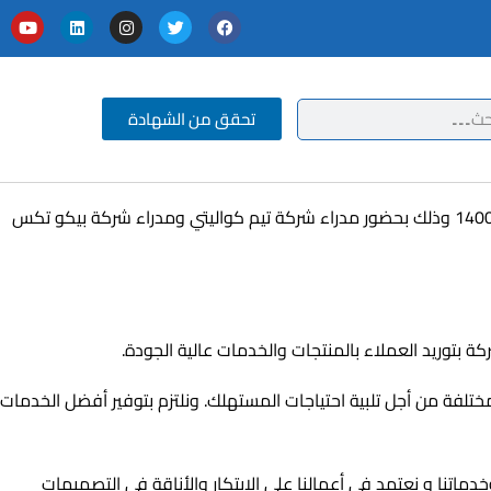
تحقق من الشهادة
تشرفت شركة تيم كواليتي بالمراجعة ومنح شهادات الايزو والجودة بمنح شركة بيكو تكس للغزل والنسيج شهادات الأيزو 9001 و 45001 و 14001 وذلك بحضور مدراء شركة تيم كواليتي ومدراء شركة بيكو تكس
مختلفة من أجل تلبية احتياجات المستهلك. ونلتزم بتوفير أفضل الخدمات
ماتنا و نعتمد في أعمالنا على الابتكار والأناقة في التصميمات