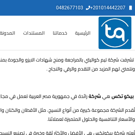
0482677103
201014442207+
الرئيسية
خدماتنا
المستندات
المدونة
ونتمني لهم المزيد من التقدم والرقي والنجاح .
شركة بيكو تكس هى :
بيكو تكس
هي
شركة
رائدة في جمهورية مصر العربية تعمل في مجا
تُقدم الشركة مجموعة كبيرة من أنواع النسيج، مثل الأقطان والكتان وا
والأسعار التنافسية والحلول المتميزة لعملائنا.
تُعتبر شركة بيكوتكس هي الأفضل والأكثر ثقة وخبرة في تصنيع النسيج ال