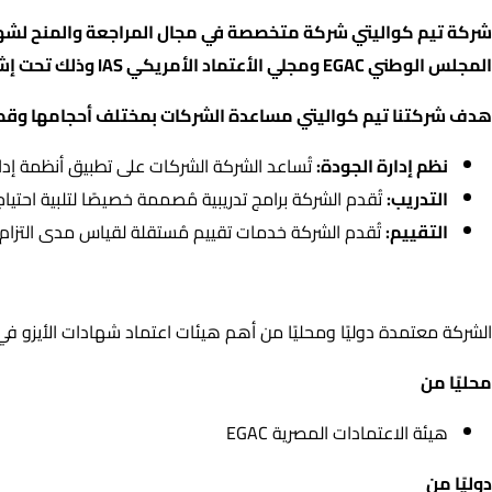
شركة تيم كواليتي شركة متخصصة في مجال المراجعة والمنح لشهادا
المجلس الوطني EGAC ومجلي الأعتماد الأمريكي IAS وذلك تحت إشراف الهيئة المصرية العامة للمواصفات والجودة EOS ومنتدى الأشراف الدولي IAF .
هدف شركتنا تيم كواليتي مساعدة الشركات بمختلف أحجامها وقطا
نظم إدارة الجودة:
تُساعد الشركة الشركات على تطبيق أنظمة إدار
التدريب:
تُقدم الشركة برامج تدريبية مُصممة خصيصًا لتلبية احت
التقييم:
تُقدم الشركة خدمات تقييم مُستقلة لقياس مدى التزام ا
اعتمادات الشركة
الشركة معتمدة دوليًا ومحليًا من أهم هيئات اعتماد شهادات الأيزو ف
محليًا من
هيئة الاعتمادات المصرية EGAC
دوليًا من