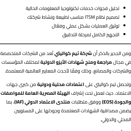
تحليل فجوات خدمات تكنولوجيا المعلومات الحالية
تصميم نظام ITSM مناسب لطبيعة ونشاط شركتك
توثيق العمليات بشكل عملي وفعّال
التجهيز الكامل لمرحلة التدقيق
ومن الجدير بالذكر أن
شركة تيم كواليتي
تُعد من الشركات المتخصصة
في مجال
مراجعة ومنح شهادات الأيزو الدولية
لمختلف المؤسسات
والشركات والمصانع، وذلك وفقًا لأحدث المعايير العالمية المعتمدة.
وتحصل تيم كواليتي على
اعتمادات محلية ودولية
من كبرى جهات
الاعتماد، حيث تعمل تحت إشراف
الهيئة المصرية العامة للمواصفات
والجودة (EOS)
ووفق متطلبات
منتدى الاعتماد الدولي (IAF)
، بما
يضمن مصداقية الشهادات المعتمدة وجودتها على المستويين
المحلي والدولي.