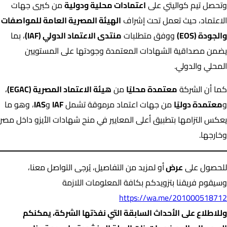
وتحصل تيم كواليتي على
اعتمادات محلية ودولية
من كبرى جهات
الاعتماد، حيث تعمل تحت إشراف
الهيئة المصرية العامة للمواصفات
والجودة (EOS)
ووفق متطلبات
منتدى الاعتماد الدولي (IAF)
، بما
يضمن مصداقية الشهادات المعتمدة وجودتها على المستويين
المحلي والدولي.
كما أن الشركة
معتمدة محليًا
من
هيئة الاعتماد المصرية (EGAC)
،
و
معتمدة دوليًا
من جهات اعتماد مرموقة تشمل
IAF
و
IAS
، وهو ما
يعكس التزامها بتطبيق أعلى المعايير في منح شهادات الأيزو داخل مصر
وخارجها.
للحصول على
عرض
أو لمزيد من التفاصيل، يُرجى التواصل معنا،
وسيقوم فريقنا بتزويدكم بكافة المعلومات اللازمة
https://wa.me/201000518712
وللاطلاع على الأحداث السابقة التي نفذتها الشركة، يمكنكم