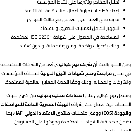
تحليل المخاطر وتأثيرها على نشاط المؤسسة
إعداد خطط استمرارية أعمال مناسبة وقابلة للتنفيذ
تدريب فرق العمل على التعامل مع حالات الطوارئ
التجهيز الكامل لعمليات التدقيق والاعتماد
المساعدة في الحصول على شهادة ISO 22301 المعتمدة
وذلك بخطوات واضحة، ومنهجية عملية، وبدون تعقيد.
ومن الجدير بالذكر أن
شركة تيم كواليتي
تُعد من الشركات المتخصصة
في مجال
مراجعة ومنح شهادات الأيزو الدولية
لمختلف المؤسسات
والشركات والمصانع، وذلك وفقًا لأحدث المعايير العالمية المعتمدة.
وتحصل تيم كواليتي على
اعتمادات محلية ودولية
من كبرى جهات
الاعتماد، حيث تعمل تحت إشراف
الهيئة المصرية العامة للمواصفات
والجودة (EOS)
ووفق متطلبات
منتدى الاعتماد الدولي (IAF)
، بما
يضمن مصداقية الشهادات المعتمدة وجودتها على المستويين
المحلي والدولي.