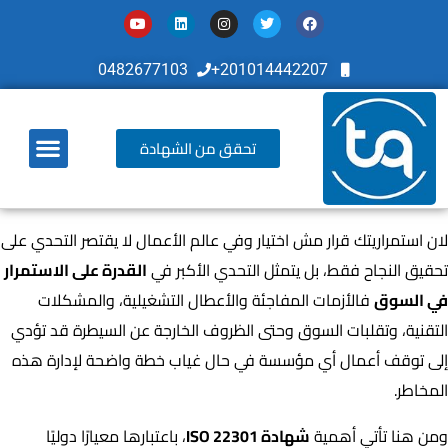
0482677103
201014442207+
تحقق من الشهادة
أخر تطوراتنا
لان استمراريتك قرار مش اختيار وفي عالم الأعمال لا يقتصر التحدي على
تحقيق النجاح فقط، بل يتمثل التحدي الأكبر في
القدرة على الاستمرار
في السوق
فالأزمات المفاجئة والأعطال التشغيلية، والمشكلات
التقنية، وتقلبات السوق وحتى الظروف الخارجة عن السيطرة قد تؤدي
إلى توقف أعمال أي مؤسسة في حال غياب خطة واضحة لإدارة هذه
المخاطر.
ومن هنا تأتي أهمية
شهادة ISO 22301
، باعتبارها معيارًا دوليًا