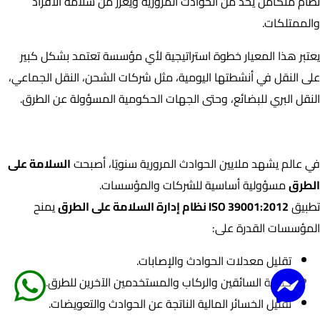
نظام متكامل يحد من الحوادث المرورية ويعزز من سلامة الأفراد
والممتلكات.
يعتبر هذا المعيار خطوة استراتيجية لأي مؤسسة تعتمد بشكل كبير
على النقل في أنشطتها اليومية، مثل شركات الشحن، النقل الجماعي،
النقل البري للبضائع، وحتى الجهات الحكومية المسؤولة عن الطرق.
لماذا تحتاج الشركات إلى ISO 39001:2012؟
في عالم يشهد ملايين الحوادث المرورية سنويًا، أصبحت
السلامة على
الطرق
مسؤولية أساسية للشركات والمؤسسات.
تطبيق
ISO 39001:2012 نظام إدارة السلامة على الطرق
يمنح
المؤسسات القدرة على:
تقليل معدلات الحوادث والإصابات.
حماية السائقين والركاب والمستخدمين الآخرين للطرق.
تقليل الخسائر المالية الناتجة عن الحوادث والتعويضات.