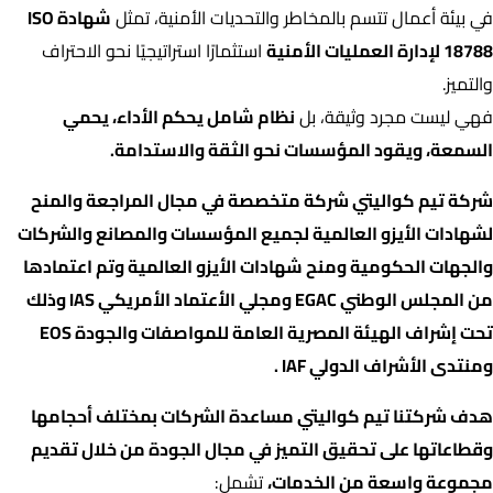
في بيئة أعمال تتسم بالمخاطر والتحديات الأمنية، تمثل
شهادة ISO
18788 لإدارة العمليات الأمنية
استثمارًا استراتيجيًا نحو الاحتراف
والتميز.
فهي ليست مجرد وثيقة، بل
نظام شامل يحكم الأداء، يحمي
السمعة، ويقود المؤسسات نحو الثقة والاستدامة.
شركة تيم كواليتي شركة متخصصة في مجال المراجعة والمنح
لشهادات الأيزو العالمية لجميع المؤسسات والمصانع والشركات
والجهات الحكومية ومنح شهادات الأيزو العالمية وتم اعتمادها
من المجلس الوطني EGAC ومجلي الأعتماد الأمريكي IAS وذلك
تحت إشراف الهيئة المصرية العامة للمواصفات والجودة EOS
ومنتدى الأشراف الدولي IAF .
هدف شركتنا تيم كواليتي مساعدة الشركات بمختلف أحجامها
وقطاعاتها على تحقيق التميز في مجال الجودة من خلال تقديم
مجموعة واسعة من الخدمات،
تشمل: