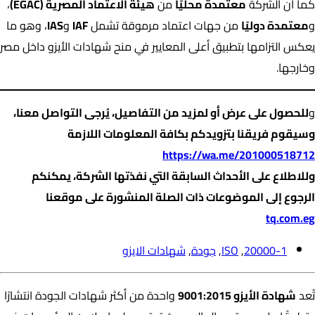
كما أن الشركة
معتمدة محليًا
من
هيئة الاعتماد المصرية (EGAC)
،
و
معتمدة دوليًا
من جهات اعتماد مرموقة تشمل
IAF
و
IAS
، وهو ما
يعكس التزامها بتطبيق أعلى المعايير في منح شهادات الأيزو داخل مصر
وخارجها.
و
للحصول على
عرض
أو لمزيد من التفاصيل، يُرجى التواصل معنا،
وسيقوم فريقنا بتزويدكم بكافة المعلومات اللازمة
https://wa.me/201000518712
وللاطلاع على الأحداث السابقة التي نفذتها الشركة، يمكنكم
الرجوع إلى الموضوعات ذات الصلة المنشورة على موقعنا
tq.com.eg
20000-1
,
ISO
,
جودة
,
شهادات الايزو
تُعد
شهادة الأيزو 9001:2015
واحدة من أكثر شهادات الجودة انتشارًا