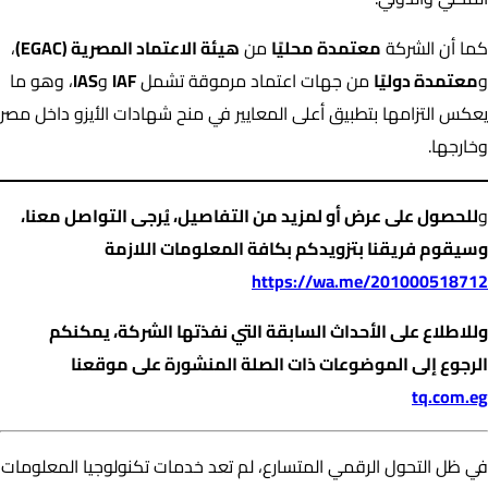
كما أن الشركة
معتمدة محليًا
من
هيئة الاعتماد المصرية (EGAC)
،
و
معتمدة دوليًا
من جهات اعتماد مرموقة تشمل
IAF
و
IAS
، وهو ما
يعكس التزامها بتطبيق أعلى المعايير في منح شهادات الأيزو داخل مصر
وخارجها.
و
للحصول على
عرض
أو لمزيد من التفاصيل، يُرجى التواصل معنا،
وسيقوم فريقنا بتزويدكم بكافة المعلومات اللازمة
https://wa.me/201000518712
وللاطلاع على الأحداث السابقة التي نفذتها الشركة، يمكنكم
الرجوع إلى الموضوعات ذات الصلة المنشورة على موقعنا
tq.com.eg
في ظل التحول الرقمي المتسارع، لم تعد خدمات تكنولوجيا المعلومات