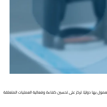
مول بها دوليًا. تركز على تحسين كفاءة وفعالية العمليات المتعلقة