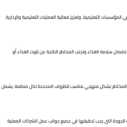
ؤسسات التعليمية، وتعزيز فعالية العمليات التعليمية والإدارية.
نتاج إلى التوزيع. تتطلب ISO 22000 تطبيق إجراءات وممارسات معينة لضمان سلامة الغذاء وتجنب المخاطر الناتجة عن تلوث الغذاء أو
بشكل فعال ومتكامل داخل المؤسسات. تهدف ISO 31000 إلى توفير إطار عمل لإدارة المخاطر بشكل منهجي مناسب للظروف المحددة لكل منظمة. يشمل
 النفط والغاز، وتهدف إلى تعزيز جودة منتجات وخدمات هذا القطاع. تشمل ISO 29001 متطلبات إدارة الجودة التي يجب تحقيقها في جميع جوانب عمل الشركات المعنية