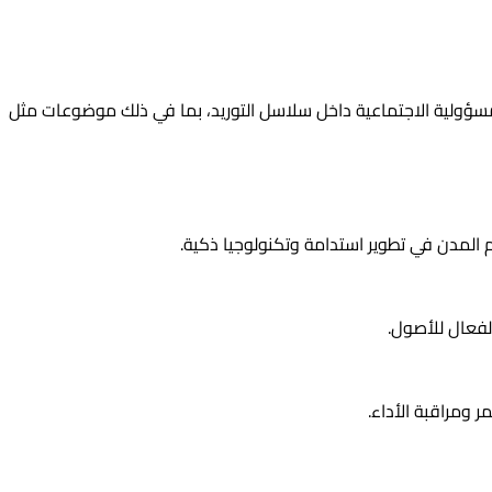
سل التوريد. تشمل ISO 20400 توجيهات ومبادئ لتعزيز ممارسات المسؤولية الاجتماعية داخل سلاسل التوريد، بما في ذلك موضوعات مثل
 المدن في تطوير استدامة وتكنولوجيا ذكية.
لفعال للأصول.