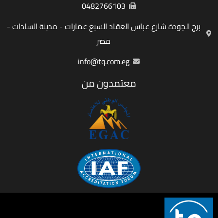
0482766103
برج الجودة شارع عباس العقاد السبع عمارات - مدينة السادات -
مصر
info@tq.com.eg
معتمدون من