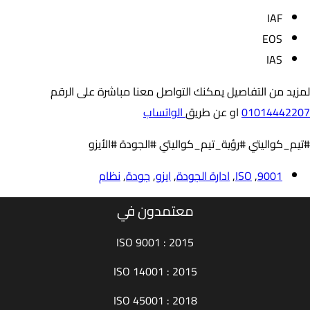
IAF
EOS
IAS
لمزيد من التفاصيل يمكنك التواصل معنا مباشرة على الرقم
01014442207
او عن طريق
الواتساب
#تيم_كواليتي #رؤية_تيم_كواليتي #الجودة #الأيزو
9001
,
ISO
,
ادارة الجودة
,
ايزو
,
جودة
,
نظام
معتمدون في
ISO 9001 : 2015
ISO 14001 : 2015
ISO 45001 : 2018