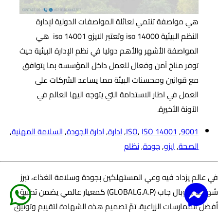
هي مواصفة تنتمي لعائلة المواصفات الدولية لإدارة
النظم البيئية iso 14000 وتعتبر الايزو iso 14001 هي
المواصفة الأشهر والأهم دوليا في نظم الإدارة البيئية حيث
توفر مناخ آمن وفعال للعمل داخل المؤسسة بما يتوافق
مع قوانين ومحسنات البيئة مما يساعد الشركات على
العمل في اطار الاستدامة التي يتوجه اليها العالم في
الآونة الأخيرة.
9001
,
ISO 14001
,
ISO
,
ادارة
,
ادارة الجودة
,
السلامة المهنية
,
الصحة
,
ايزو
,
جودة
,
نظام
في عالم يزداد فيه وعي المستهلكين بجودة وسلامة الغذاء، تبرز
شهادة جلوبال جاب (GLOBALG.A.P) كمعيار عالمي يضمن تطبيق
أفضل الممارسات الزراعية. تمّ تصميم هذه الشهادة لتقييم وتوثيق