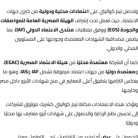
وتحصل تيم كواليتي على
اعتمادات محلية ودولية
من كبرى جهات
الاعتماد، حيث تعمل تحت إشراف
الهيئة المصرية العامة للمواصفات
والجودة (EOS)
ووفق متطلبات
منتدى الاعتماد الدولي (IAF)
، بما
يضمن مصداقية الشهادات المعتمدة وجودتها على المستويين
المحلي والدولي.
كما أن الشركة
معتمدة محليًا
من
هيئة الاعتماد المصرية (EGAC)
،
و
معتمدة دوليًا
من جهات اعتماد مرموقة تشمل
IAF
و
IAS
، وهو ما
يعكس التزامها بتطبيق أعلى المعايير في منح شهادات الأيزو داخل مصر
وخارجها.
وتؤكد هذه الاعتمادات مكانة تيم كواليتي كشريك موثوق للشركات
إلى تحسين نظم الإدارة والحصول على شهادات أيزو معترف بها محليًا
ودوليًا
للحصول على
عرض
أو لمزيد من التفاصيل، يُرجى التواصل معنا،