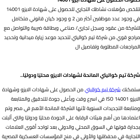
تتلخص مؤهلات نشاطك التجاري للحصول على شهادة الايزو 14001
في وجود عدد موظفين أكثر من 2 و وجود كيان قانوني متكامل
للشركة من عقود وسجل تجاري/ صناعي وبطاقة ضريبة والتواصل مع
مراجع قوي من شركة تيم كواليتي لتحديد موعد زيارة ميدانية وتحديد
المراجعات المطلوبة وتفاصيل ال
شركة تيم كواليتي المانحة لشهادات الايزو محليًا ودوليًا..
شركة تيم كواليتي المانحة لشهادات الايزو محليًا ودوليًا..
ستمكنك
شركة تيم كواليتي
من الحصول على شهادات الايزو وشهادة
الايزو 14001 ISO في اسرع وقت وبأعلى جودة للتدقيق والمتابعة
ومتابعة التجديدات السنوية لأنها الشركة المانحة الأهم في مصر وتم
اعتمادها من أهم هيئات الرقابة على الجودة محليًا ودوليًا والتي أثبتت
بجدارة قوتها في السوق المحلي والدولي بعد تواجد أقوى العلامات
التجارية في محفظتها والأولى في منح المؤسسات العسكرية المصرية