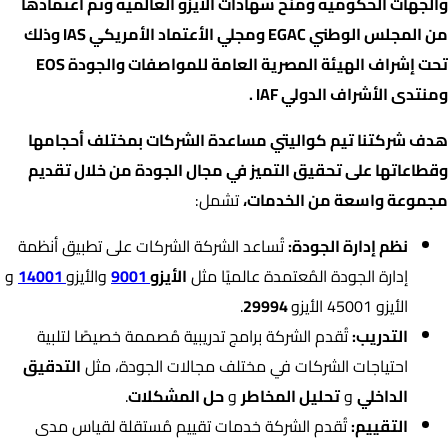
والجهات الحكومية ومنح شهادات الأيزو العالمية وتم اعتمادها
من المجلس الوطني EGAC ومجلي الأعتماد الأمريكي IAS وذلك
تحت إشراف الهيئة المصرية العامة للمواصفات والجودة EOS
ومنتدى الأشراف الدولي IAF .
هدف شركتنا تيم كواليتي مساعدة الشركات بمختلف أحجامها
وقطاعاتها على تحقيق التميز في مجال الجودة من خلال تقديم
مجموعة واسعة من الخدمات،
تشمل:
نظم إدارة الجودة:
تُساعد الشركة الشركات على تطبيق أنظمة
إدارة الجودة المُعتمدة عالميًا مثل
الأيزو
9001
والأيزو
14001
و
الأيزو 45001 الأيزو
29994
.
التدريب:
تُقدم الشركة برامج تدريبية مُصممة خصيصًا لتلبية
احتياجات الشركات في مختلف مجالات الجودة، مثل
التدقيق
الداخلي
و
تحليل المخاطر
و
حل المشكلات
.
التقييم:
تُقدم الشركة خدمات تقييم مُستقلة لقياس مدى