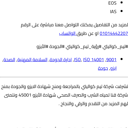
EOS
IAS
لمزيد من التفاصيل يمكنك التواصل معنا مباشرة على الرقم
01014442207
او عن طريق
الواتساب
#تيم_كواليتي #رؤية_تيم_كواليتي #الجودة #الأيزو
9001
,
ISO 14001
,
ISO
,
ادارة الجودة
,
السلامة المهنية
,
الصحة
,
ايزو
,
جودة
تشرفت شركة تيم كواليتي بالمراجعة ومنح شهادة الايزو والجودة بمنح
شركة قنا لمياه الشرب والصرف الصحي شهادة الأيزو 45001 ونتمنى
لهم المزيد من التقدم والرقي والنجاح .
شركه قنا لمياه الشرب والصرف الصحي :