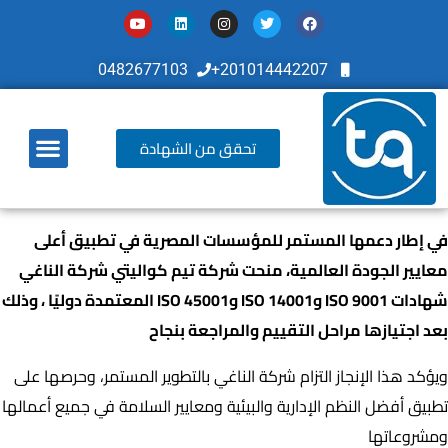
0482677103
201014442207+
تحقق من الشهادة
أخر تطوراتنا
في إطار دعمها المستمر للمؤسسات المصرية في تطبيق أعلى
معايير الجودة العالمية، منحت شركة تيم كواليتي شركة الناغي
شهادات ISO 9001 وISO 14001 وISO 45001 المعتمدة دوليًا ، وذلك
بعد اجتيازها مراحل التقييم والمراجعة بنجاح
ويؤكد هذا الإنجاز التزام شركة الناغي بالتطوير المستمر، وحرصها على
تطبيق أفضل النظم الإدارية والبيئية ومعايير السلامة في جميع أعمالها
ومشروعاتها