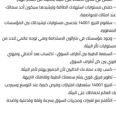
– خفض مستوايات استهلاك الطاقة وترشيدها سيكون أحد سماتك
عند امثالك للمواصفة.
– ستقوم الايزو 14001 بتحسين مستوايات ترشيحاتك بين المؤسسات
المتطورة.
– وجود مؤسستك في ماراثون الاستدامة وهي توجه عالمي للحد من
مستوايات تأثر البيئة.
– السمعة الطيبة بين أطراف السوق.- اكتساب بعد أخلاقي ومهني
قوي بين كل أطراف السوق.
– كسب ولاء عملاءك الحاليين لأن الجميع يهتم لأمر البيئة.
– تطوير فريق قوي ينشر سمعتك الطيبة وثقافتك النزيهة.
– الايزو 14001 ستعطيك امتيازات وفرص كبيرة عند التوسع وسيرحب
بك العالم لحفاظك على البيئة.
– التأقلم مع تغيرات ومجريات السوق بسرعة وثقة وفاعلية واضحة.
نبذة عن تاريخ المواصفة (الايزو iso 14001:2015)