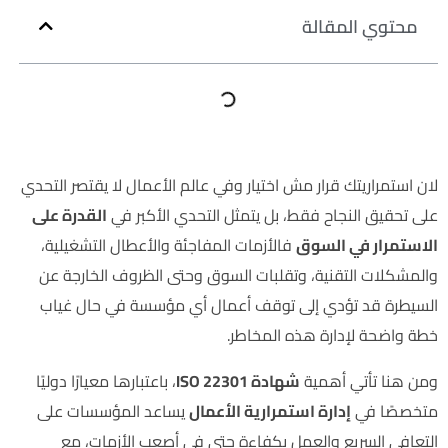
محتوي المقالة
لان استمراريتك قرار مش اختيار وفي عالم الأعمال لا يقتصر التحدي
على تحقيق النجاح فقط، بل يتمثل التحدي الأكبر في
القدرة على
الاستمرار في السوق
فالأزمات المفاجئة والأعطال التشغيلية،
والمشكلات التقنية، وتقلبات السوق وحتى الظروف الخارجة عن
السيطرة قد تؤدي إلى توقف أعمال أي مؤسسة في حال غياب
خطة واضحة لإدارة هذه المخاطر.
ومن هنا تأتي أهمية
شهادة ISO 22301
، باعتبارها معيارًا دوليًا
متخصصًا في
إدارة استمرارية الأعمال
يساعد المؤسسات على
التعافي السريع والعمل بكفاءة حتى في أصعب الأزمات، مع