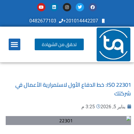
0482677103
201014442207+
تحقق من الشهادة
أخر تطوراتنا
ISO 22301: خط الدفاع الأول لاستمرارية الأعمال في
شركتك
يناير 5, 2026
3:25 م