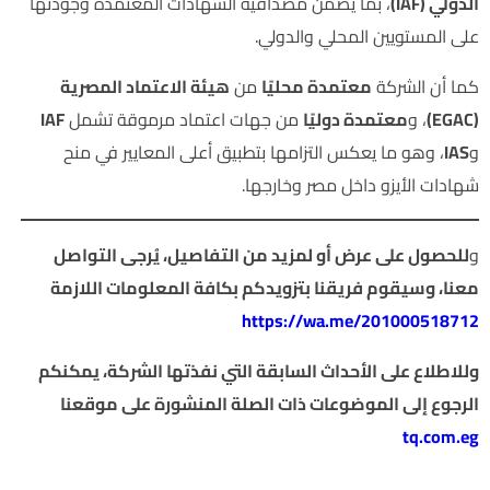
الدولي (IAF)
، بما يضمن مصداقية الشهادات المعتمدة وجودتها
على المستويين المحلي والدولي.
كما أن الشركة
معتمدة محليًا
من
هيئة الاعتماد المصرية
(EGAC)
، و
معتمدة دوليًا
من جهات اعتماد مرموقة تشمل
IAF
و
IAS
، وهو ما يعكس التزامها بتطبيق أعلى المعايير في منح
شهادات الأيزو داخل مصر وخارجها.
و
للحصول على
عرض
أو لمزيد من التفاصيل، يُرجى التواصل
معنا، وسيقوم فريقنا بتزويدكم بكافة المعلومات اللازمة
https://wa.me/201000518712
وللاطلاع على الأحداث السابقة التي نفذتها الشركة، يمكنكم
الرجوع إلى الموضوعات ذات الصلة المنشورة على موقعنا
tq.com.eg