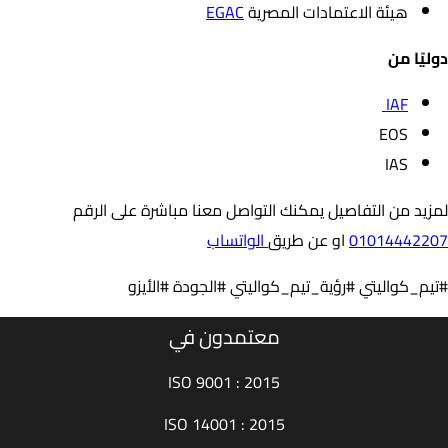
هيئة الاعتمادات المصرية
EGAC
دوليًا من
IAF
EOS
IAS
لمزيد من التفاصيل يمكنك التواصل معنا مباشرة على الرقم
01014442207
او عن طريق
الواتساب
#تيم_كواليتي #رؤية_تيم_كواليتي #الجودة #الأيزو
معتمدون في
ISO 9001 : 2015
ISO 14001 : 2015