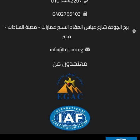
01014442207
0482766103
برج الجودة شارع عباس العقاد السبع عمارات - مدينة السادات -
مصر
info@tq.com.eg
معتمدون من