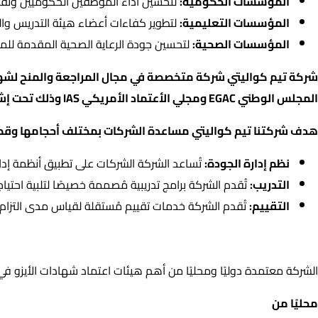
المؤسسات الحكومية:
لتحسين أداء الموظفين الحكوميين وتق
المؤسسات التعليمية:
لتطوير كفاءات أعضاء هيئة التدريس والم
المؤسسات الصحية:
لتحسين جودة الرعاية الصحية المقدمة للم
شركة تيم كواليتي شركة متخصصة في مجال المراجعة والمنح لشهادا
المجلس الوطني EGAC ومجلي الأعتماد الأمريكي IAS وذلك تحت إشراف الهيئة المصرية العامة للمواصفات والجودة EOS ومنتدى الإشراف الدولي IAF .
هدف شركتنا تيم كواليتي مساعدة الشركات بمختلف أحجامها وقطا
نظم إدارة الجودة:
تُساعد الشركة الشركات على تطبيق أنظمة إدار
التدريب:
تُقدم الشركة برامج تدريبية مُصممة خصيصًا لتلبية احت
التقييم:
تُقدم الشركة خدمات تقييم مُستقلة لقياس مدى التزام ا
اعتمادات الشركة
الشركة معتمدة دوليًا ومحليًا من أهم هيئات اعتماد شهادات الأيزو ف
محليًا من