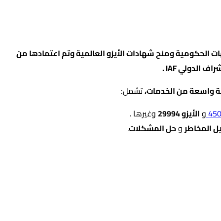
 الحكومية ومنح شهادات الأيزو العالمية وتم اعتمادها من
ة واسعة من الخدمات،
تشمل:
45
و
الأيزو 29994
وغيرها .
ل المخاطر
و
حل المشكلات
.