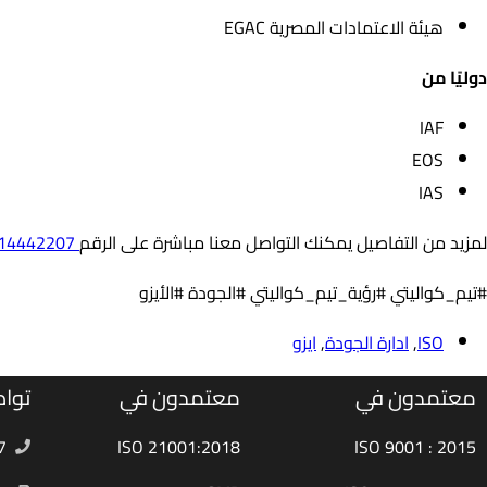
هيئة الاعتمادات المصرية EGAC
دوليًا من
IAF
EOS
IAS
لمزيد من التفاصيل يمكنك التواصل معنا مباشرة على الرقم
01014442207
#تيم_كواليتي #رؤية_تيم_كواليتي #الجودة #الأيزو
ISO
,
ادارة الجودة
,
ايزو
معتمدون في
معتمدون في
تواص
7
ISO 21001:2018
ISO 9001 : 2015