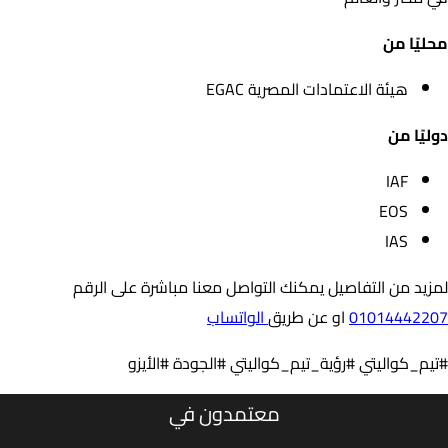
محليًا من
هيئة الاعتمادات المصرية EGAC
دوليًا من
IAF
EOS
IAS
لمزيد من التفاصيل يمكنك التواصل معنا مباشرة على الرقم
01014442207
او عن طريق
الواتساب
#تيم_كواليتي #رؤية_تيم_كواليتي #الجودة #الأيزو
معتمدون في