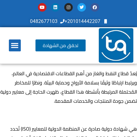
0482677103
201014442207+
تحقق من الشهادة
أخر تطوراتنا
يُعدّ قطاع النفط والغاز من أهم القطاعات الاقتصادية في العالم،
ويرتبط ارتباطًا وثيقًا بسلامة الأرواح وحماية البيئة. ونظرًا للمخاطر
المُحتملة المرتبطة بأنشطة هذا القطاع، ظهرت الحاجة إلى معايير دولية
تضمن جودة المنتجات والخدمات المقدمة.
ما هي شهادة ISO 29001؟
هي شهادة دولية صادرة عن المنظمة الدولية للمعايير (ISO) تُحدد