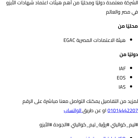
الشركة معتمدة دوليًا ومحليًا من أهم هيئات اعتماد شهادات الأيزو
في مصر والعالم
محليًا من
هيئة الاعتمادات المصرية EGAC
دوليًا من
IAF
EOS
IAS
لمزيد من التفاصيل يمكنك التواصل معنا مباشرة على الرقم
01014442207
او عن طريق
الواتساب
#تيم_كواليتي #رؤية_تيم_كواليتي #الجودة #الأيزو