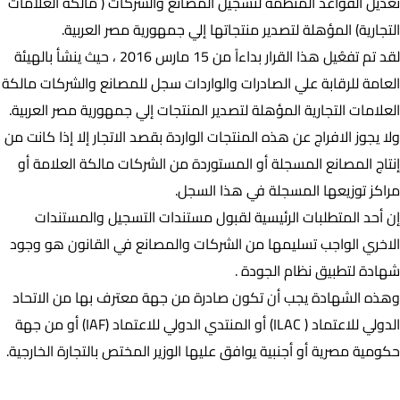
تعديل القواعد المنظمة لتسجيل المصانع والشركات ( مالكة العلامات
التجارية) المؤهلة لتصدير منتجاتها إلي جمهورية مصر العربية.
لقد تم تفعُيل هذا القرار بداءاً من 15 مارس 2016 ، حيث ينشأ بالهيئة
العامة للرقابة علي الصادرات والواردات سجل للمصانع والشركات مالكة
العلامات التجارية المؤهلة لتصدير المنتجات إلي جمهورية مصر العربية.
ولا يجوز الافراج عن هذه المنتجات الواردة بقصد الاتجار إلا إذا كانت من
إنتاج المصانع المسجلة أو المستوردة من الشركات مالكة العلامة أو
مراكز توزيعها المسجلة في هذا السجل.
إن أحد المتطلبات الرئيسية لقبول مستندات التسجيل والمستندات
الاخري الواجب تسليمها من الشركات والمصانع في القانون هو وجود
شهادة لتطبيق نظام الجودة .
وهذه الشهادة يجب أن تكون صادرة من جهة معترف بها من الاتحاد
الدولي للاعتماد ( ILAC) أو المنتدي الدولي للاعتماد (IAF) أو من جهة
حكومية مصرية أو أجنبية يوافق عليها الوزير المختص بالتجارة الخارجية.
تعرف على نص القرار 43 وزاري لسنة 2016