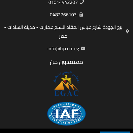
01014442207
0482766103
برج الجودة شارع عباس العقاد السبع عمارات - مدينة السادات -
مصر
info@tq.com.eg
معتمدون من