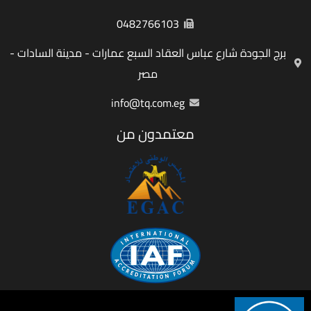
0482766103
برج الجودة شارع عباس العقاد السبع عمارات - مدينة السادات -
مصر
info@tq.com.eg
معتمدون من