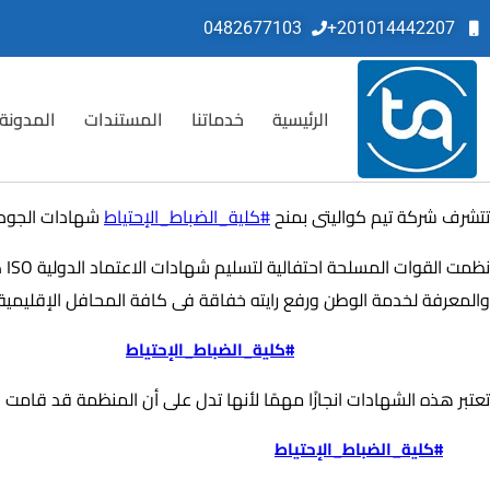
0482677103
201014442207+
الرئيسية
خدماتنا
المستندات
المدونة
تتشرف شركة تيم كواليتى بمنح
#كلية_الضباط_الإحتياط
شهادات الجودة
نظ
والمعرفة لخدمة الوطن ورفع رايته خفاقة فى كافة المحافل الإقليمية 
الشهادات التي حصلت عليها
#كلية_الضباط_الإحتياط
:
تعتبر هذه الشهادات انجازًا مهمًا لأنها تدل على أن المنظمة قد قامت 
حصلت
#كلية_الضباط_الإحتياط
على شهادة الأيزو 9001 :