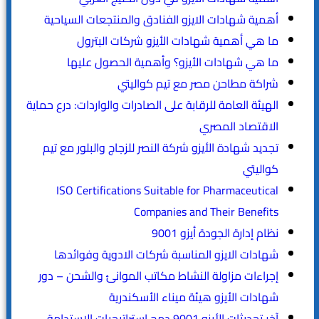
أهمية شهادات الايزو الفنادق والمنتجعات السياحية
ما هي أهمية شهادات الأيزو شركات البترول
ما هي شهادات الأيزو؟ وأهمية الحصول عليها
شراكة مطاحن مصر مع تيم كواليتي
الهيئة العامة للرقابة على الصادرات والواردات: درع حماية
الاقتصاد المصري
تجديد شهادة الأيزو شركة النصر للزجاج والبلور مع تيم
كواليتي
ISO Certifications Suitable for Pharmaceutical
Companies and Their Benefits
نظام إدارة الجودة أيزو 9001
شهادات الايزو المناسبة شركات الادوية وفوائدها
إجراءات مزاولة النشاط مكاتب الموانئ والشحن – دور
شهادات الأيزو هيئة ميناء الأسكندرية
آخر تحديثات الأيزو 9001 دمج استراتيجيات الاستدامة