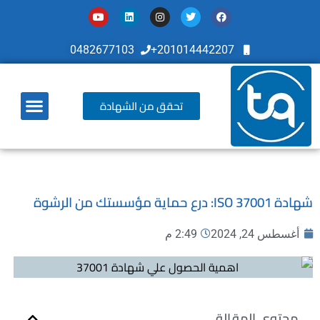
0482677103
201014442207+
تحقق من الشهادة
أخر تطوراتنا
شهادة ISO 37001: درع حماية مؤسستك من الرشوة
أغسطس 24, 2024
2:49 م
محتوي المقالة