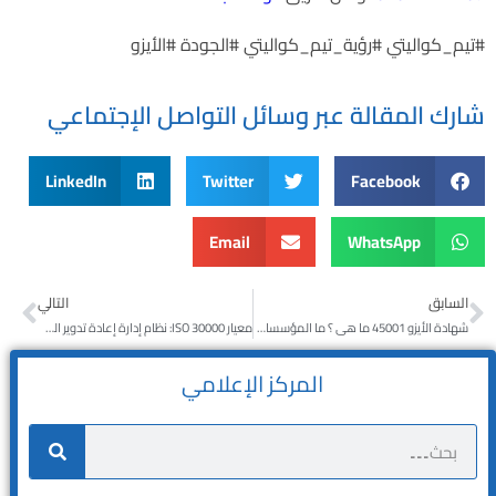
#تيم_كواليتي #رؤية_تيم_كواليتي #الجودة #الأيزو
شارك المقالة عبر وسائل التواصل الإجتماعي
LinkedIn
Twitter
Facebook
Email
WhatsApp
السابق
التالي
شهادة الأيزو 45001 ما هى ؟ ما المؤسسات التي يمكن الحصول عليها ؟
معيار ISO 30000: نظام إدارة إعادة تدوير السفن
المركز الإعلامي