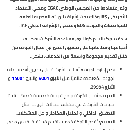
وتم إعتمادها من المجلس الوطني EGAC ومجلي الأعتماد
الأمريكي IAS وذلك تحت إشراف الهيئة المصرية العامة
للمواصفات والجودة EOS ومنتدى الإشراف الدولي IAF .
هدف شركتنا تيم كواليتي مساعدة الشركات بمختلف
أحجامها وقطاعاتها على تحقيق التميز في مجال الجودة من
خلال تقديم مجموعة واسعة من الخدمات،
تشمل:
نظم إدارة الجودة:
تُساعد الشركات على تطبيق أنظمة إدارة
الجودة المُعتمدة عالميًا مثل
الأيزو
9001
والأيزو
14001
و
الأيزو 29994
.
التدريب:
تُقدم الشركة برامج تدريبية مُصممة خصيصًا لتلبية
احتياجات الشركات في مختلف مجالات الجودة، مثل
التدقيق الداخلي
و
تحليل المخاطر
و
حل المشكلات
.
التقييم:
تُقدم الشركة خدمات تقييم مُستقلة لقياس مدى