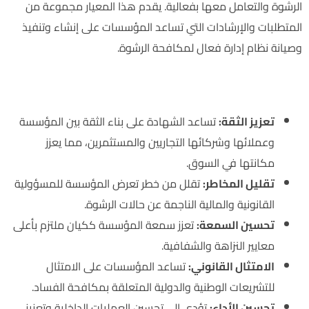
الرشوة والتعامل معها بفعالية. يقدم هذا المعيار مجموعة من
المتطلبات والإرشادات التي تساعد المؤسسات على إنشاء وتنفيذ
وصيانة نظام إدارة فعال لمكافحة الرشوة.
أهمية شهادة ISO 37001
تعزيز الثقة:
تساعد الشهادة على بناء الثقة بين المؤسسة
وعملائها وشركائها التجاريين والمستثمرين، مما يعزز
مكانتها في السوق.
تقليل المخاطر:
تقلل من خطر تعرض المؤسسة للمسؤولية
القانونية والمالية الناجمة عن حالات الرشوة.
تحسين السمعة:
تعزز سمعة المؤسسة ككيان ملتزم بأعلى
معايير النزاهة والشفافية.
الامتثال القانوني:
تساعد المؤسسات على الامتثال
للتشريعات الوطنية والدولية المتعلقة بمكافحة الفساد.
تحسين الأداء:
تؤدي إلى تحسين العمليات الداخلية وتعزيز