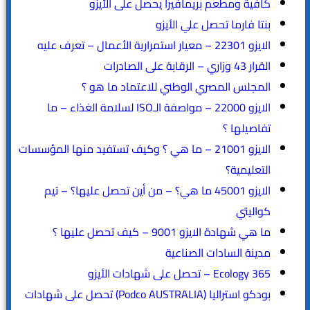
كافية ومطعم بريمافيرا يحصل على الأيزو
بنتا فارما تحصل علي الأيزو
الايزو 22301 – معيار استمرارية الأعمال – تعرف عليه
القرار 43 وزاري – الرقابة على الصادرات
المجلس المصري الوطني للاعتماد ما هو ؟
الايزو 22000 – مواصفة الـISO لسلامة الغذاء – ما
تفاصيلها ؟
الايزو 21001 – ما هي ؟ وكيف تستفيد منها المؤسسات
التعليمية؟
الايزو 45001 ما هي؟ – من أين تحصل عليها؟ – تيم
كواليتي
ما هي شهادة الايزو 9001 – كيف تحصل عليها ؟
مدينة السادات الصناعية
365 Ecology – تحصل على شهادات الأيزو
بودكو استراليا (Podco AUSTRALIA) تحصل على شهادات