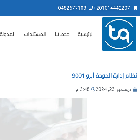
0482677103
201014442207+
الرئيسية
خدماتنا
المستندات
المدونة
نظام إدارة الجودة أيزو 9001
ديسمبر 23, 2024
3:48 م