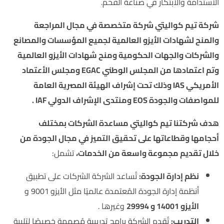
الاستدامة والابتكار في صناعة الفحم.
شركة تيم كواليتي شركة متخصصة في مجال المراجعة
والمنح لشهادات الأيزو العالمية لجميع المؤسسات والمصانع
والشركات والجهات الحكومية ومنح شهادات الأيزو العالمية
وتم اعتمادها من المجلس الوطني EGAC ومجلس الأعتماد
الأمريكي IAS وذلك تحت إشراف الهيئة المصرية العامة
للمواصفات والجودة EOS ومنتدى الإشراف الدولي IAF .
هدف شركتنا تيم كواليتي مساعدة الشركات بمختلف
أحجامها وقطاعاتها على تحقيق التميز في مجال الجودة من
خلال تقديم مجموعة واسعة من الخدمات،
تشمل:
نظم إدارة الجودة:
تُساعد الشركة الشركات على تطبيق
أنظمة إدارة الجودة المُعتمدة عالميًا مثل الأيزو
9001 و
الأيزو 14001 و 29994
وغيرها .
التدريب:
تُقدم الشركة برامج تدريبية مُصممة خصيصًا لتلبية