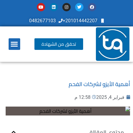
0482677103
201014442207+
تحقق من الشهادة
أخر تطوراتنا
أهمية الأيزو لشركات الفحم
فبراير 4, 2025
12:58 م
محتوي المقالة