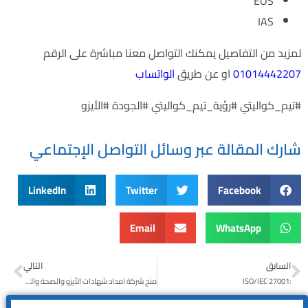
EOS
IAS
لمزيد من التفاصيل يمكنك التواصل معنا مباشرة على الرقم
01014442207
او عن طريق
الواتساب
#تيم_كواليتي #رؤية_تيم_كواليتي #الجودة #الأيزو
شارك المقالة عبر وسائل التواصل الإجتماعي
LinkedIn
Twitter
Facebook
Email
WhatsApp
السابق
التالي
:ISO/IEC 27001
منح شركة امداد شهادات الأيزو والصحة والسلامة المهنيةمنح شركة امداد شهادات الأيزو