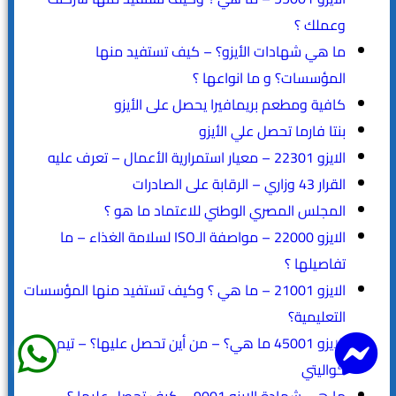
وعملك ؟
ما هي شهادات الأيزو؟ – كيف تستفيد منها
المؤسسات؟ و ما انواعها ؟
كافية ومطعم بريمافيرا يحصل على الأيزو
بنتا فارما تحصل علي الأيزو
الايزو 22301 – معيار استمرارية الأعمال – تعرف عليه
القرار 43 وزاري – الرقابة على الصادرات
المجلس المصري الوطني للاعتماد ما هو ؟
الايزو 22000 – مواصفة الـISO لسلامة الغذاء – ما
تفاصيلها ؟
الايزو 21001 – ما هي ؟ وكيف تستفيد منها المؤسسات
التعليمية؟
الايزو 45001 ما هي؟ – من أين تحصل عليها؟ – تيم
كواليتي
ما هي شهادة الايزو 9001 – كيف تحصل عليها ؟